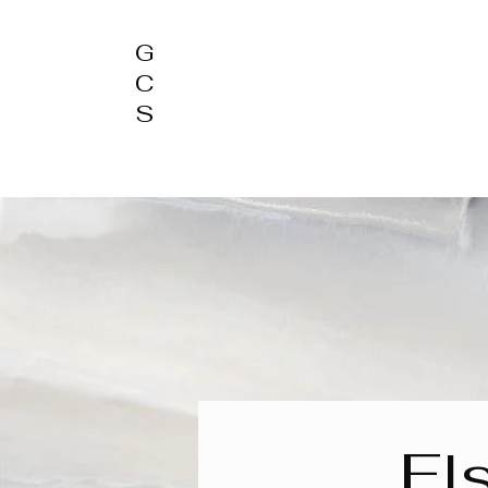
G
C
S
El