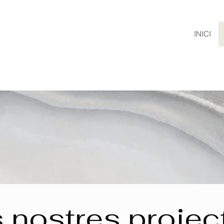
INICI
s nostres projec